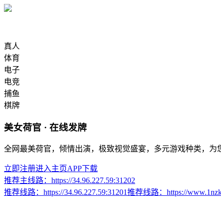
真人
体育
电子
电竞
捕鱼
棋牌
美女荷官 · 在线发牌
全网最美荷官，倾情出演，极致视觉盛宴，多元游戏种类，为
立即注册
进入主页
APP下载
推荐主线路：
https://34.96.227.59:31202
推荐线路：
https://34.96.227.59:31201
推荐线路：
https://www.1nz