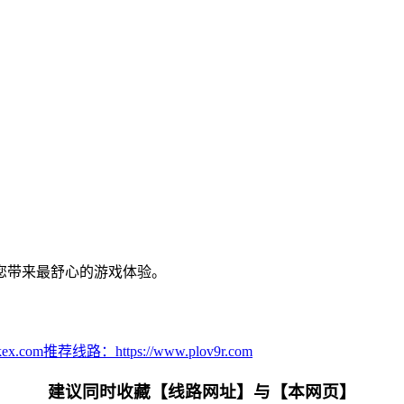
您带来最舒心的游戏体验。
kex.com
推荐线路：
https://www.plov9r.com
建议同时收藏【线路网址】与【本网页】