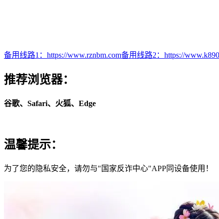
备用线路
1
：
https://www.rznbm.com
备用线路
2
：
https://www.k89
推荐浏览器：
谷歌、Safari、火狐、Edge
温馨提示：
为了您的隐私安全，请勿与"国家反诈中心"APP同设备使用！