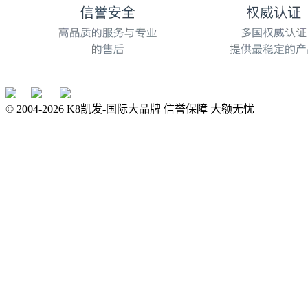
© 2004-
2026
K8凯发-国际大品牌 信誉保障 大额无忧