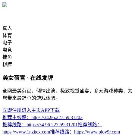
真人
体育
电子
电竞
捕鱼
棋牌
美女荷官 · 在线发牌
全网最美荷官，倾情出演，极致视觉盛宴，多元游戏种类，为
您带来最舒心的游戏体验。
立即注册
进入主页
APP下载
推荐主线路：
https://34.96.227.59:31202
推荐线路：
https://34.96.227.59:31201
推荐线路：
https://www.1nzkex.com
推荐线路：
https://www.plov9r.com