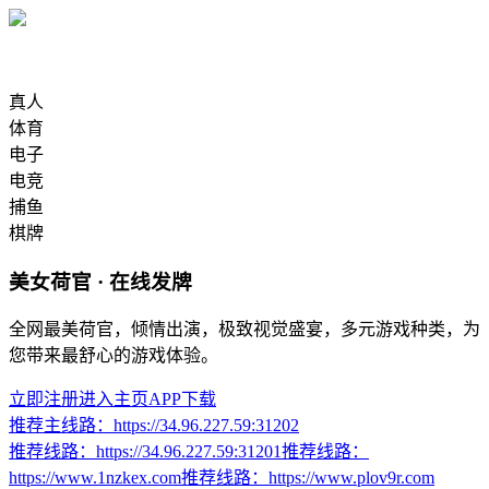
真人
体育
电子
电竞
捕鱼
棋牌
美女荷官 · 在线发牌
全网最美荷官，倾情出演，极致视觉盛宴，多元游戏种类，为
您带来最舒心的游戏体验。
立即注册
进入主页
APP下载
推荐主线路：
https://34.96.227.59:31202
推荐线路：
https://34.96.227.59:31201
推荐线路：
https://www.1nzkex.com
推荐线路：
https://www.plov9r.com