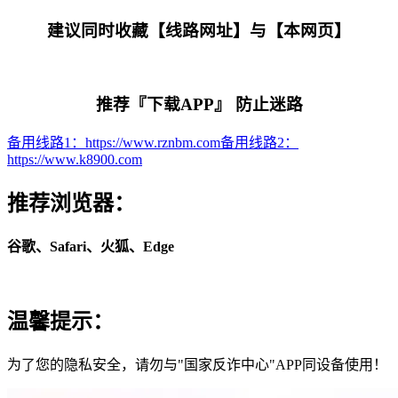
建议同时收藏【线路网址】与【本网页】
推荐『下载APP』 防止迷路
备用线路
1
：
https://www.rznbm.com
备用线路
2
：
https://www.k8900.com
推荐浏览器：
谷歌、Safari、火狐、Edge
温馨提示：
为了您的隐私安全，请勿与"国家反诈中心"APP同设备使用！