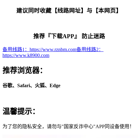
建议同时收藏【线路网址】与【本网页】
推荐『下载APP』 防止迷路
备用线路
1
：
https://www.rznbm.com
备用线路
2
：
https://www.k8900.com
推荐浏览器：
谷歌、Safari、火狐、Edge
温馨提示：
为了您的隐私安全，请勿与"国家反诈中心"APP同设备使用！